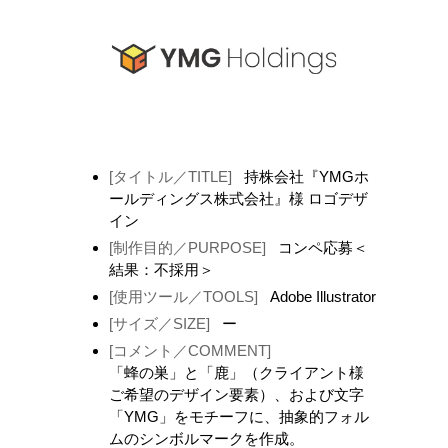
[タイトル／TITLE]
持株会社『YMGホ
ールディングス株式会社』様 ロゴデザ
イン
[制作目的／PURPOSE]
コンペ応募＜
結果：不採用＞
[使用ツール／TOOLS]
Adobe Illustrator
[サイズ／SIZE]
ー
[コメント／COMMENT]
「蜂の巣」と「鹿」（クライアント様
ご希望のデザイン要素）、および文字
「YMG」をモチーフに、抽象的フォル
ムのシンボルマークを作成。