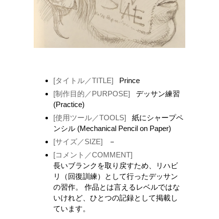
[タイトル／TITLE]
Prince
[制作目的／PURPOSE]
デッサン練習
(Practice)
[使用ツール／TOOLS]
紙にシャープペ
ンシル (Mechanical Pencil on Paper)
[サイズ／SIZE]
－
[コメント／COMMENT]
長いブランクを取り戻すため、リハビ
リ（回復訓練）として行ったデッサン
の習作。 作品とは言えるレベルではな
いけれど、ひとつの記録として掲載し
ています。