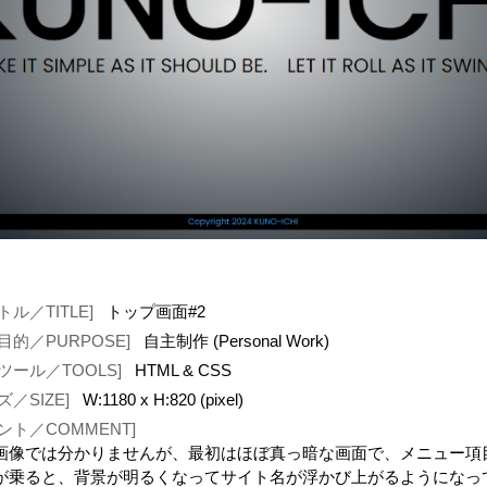
トル／TITLE]
トップ画面#2
目的／PURPOSE]
自主制作 (Personal Work)
ツール／TOOLS]
HTML & CSS
ズ／SIZE]
W:1180 x H:820 (pixel)
ント／COMMENT]
画像では分かりませんが、最初はほぼ真っ暗な画面で、メニュー項
が乗ると、背景が明るくなってサイト名が浮かび上がるようになっ