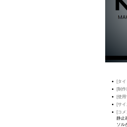
[タイ
[制作
[使用
[サイ
[コメ
静止
ソル