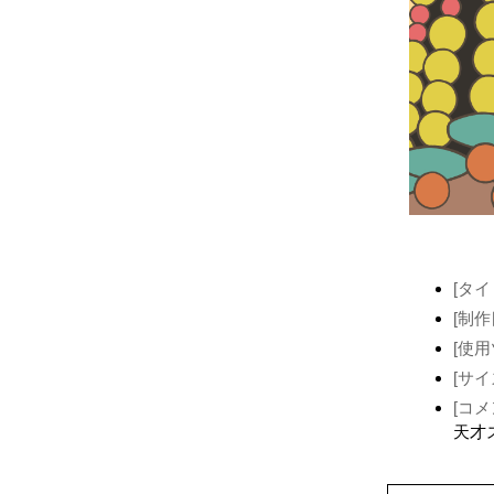
[タイ
[制作
[使用
[サイ
[コメ
天才