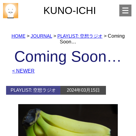
Open
KUNO-ICHI
menu
HOME
>
JOURNAL
>
PLAYLIST: 空想ラジオ
>
Coming
Soon…
Coming Soon…
< NEWER
PLAYLIST: 空想ラジオ
2024年03月15日